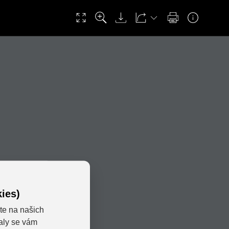
ies)
te na našich
valy se vám