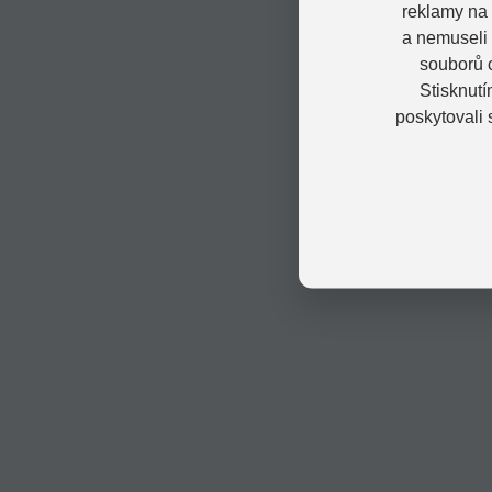
reklamy na 
a nemuseli
souborů c
Stisknutí
poskytovali