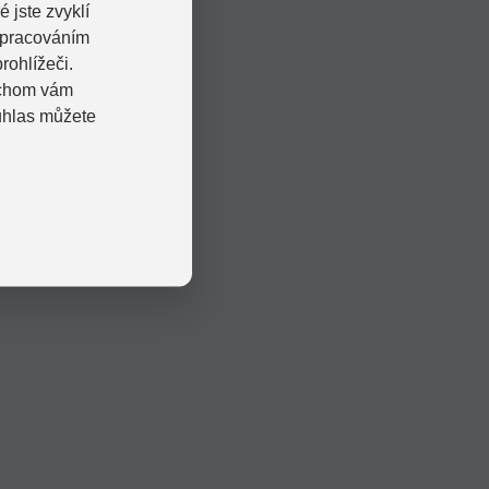
 jste zvyklí
zpracováním
rohlížeči.
bychom vám
uhlas můžete