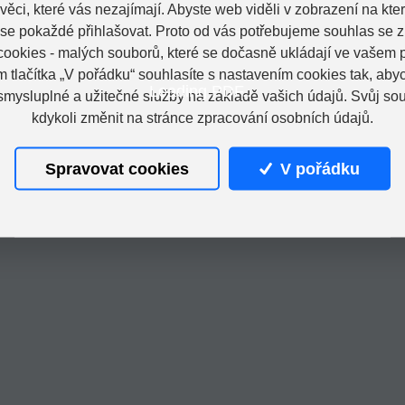
věci, které vás nezajímají. Abyste web viděli v zobrazení na které
 se pokaždé přihlašovat. Proto od vás potřebujeme souhlas se 
ookies - malých souborů, které se dočasně ukládají ve vašem p
m tlačítka „V pořádku“ souhlasíte s nastavením cookies tak, a
Loading PDF...
 smysluplné a užitečné služby na základě vašich údajů. Svůj so
kdykoli změnit na stránce zpracování osobních údajů.
Spravovat cookies
V pořádku