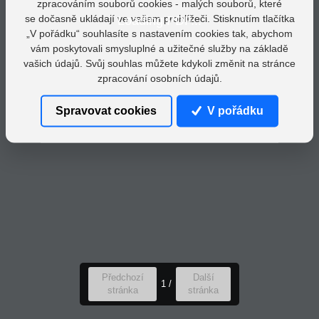
zpracováním souborů cookies - malých souborů, které
se dočasně ukládají ve vašem prohlížeči. Stisknutím tlačítka
Loading PDF...
„V pořádku“ souhlasíte s nastavením cookies tak, abychom
vám poskytovali smysluplné a užitečné služby na základě
vašich údajů. Svůj souhlas můžete kdykoli změnit na stránce
zpracování osobních údajů.
Spravovat cookies
V pořádku
Předchozí
Další
1
/
stránka
stránka