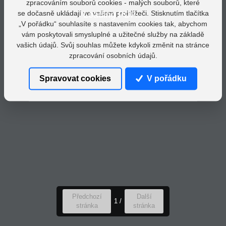
zpracováním souborů cookies - malých souborů, které
se dočasně ukládají ve vašem prohlížeči. Stisknutím tlačítka
Loading PDF...
„V pořádku“ souhlasíte s nastavením cookies tak, abychom
vám poskytovali smysluplné a užitečné služby na základě
vašich údajů. Svůj souhlas můžete kdykoli změnit na stránce
zpracování osobních údajů.
Spravovat cookies
V pořádku
Předchozí
Další
1
/
stránka
stránka