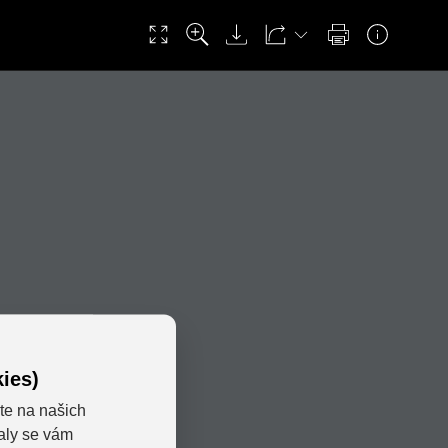
ies)
te na našich
valy se vám