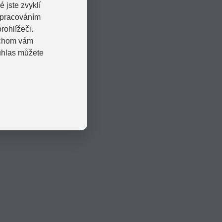
 jste zvyklí
zpracováním
rohlížeči.
bychom vám
uhlas můžete