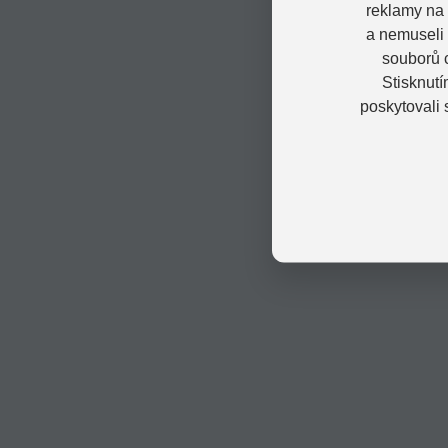
reklamy na 
a nemuseli
souborů c
Stisknutí
poskytovali