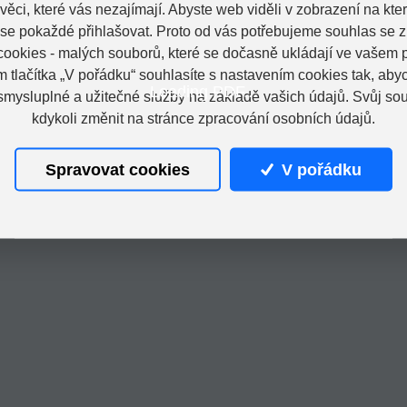
věci, které vás nezajímají. Abyste web viděli v zobrazení na které
 se pokaždé přihlašovat. Proto od vás potřebujeme souhlas se 
ookies - malých souborů, které se dočasně ukládají ve vašem p
m tlačítka „V pořádku“ souhlasíte s nastavením cookies tak, a
Loading PDF...
 smysluplné a užitečné služby na základě vašich údajů. Svůj so
kdykoli změnit na stránce zpracování osobních údajů.
Spravovat cookies
V pořádku