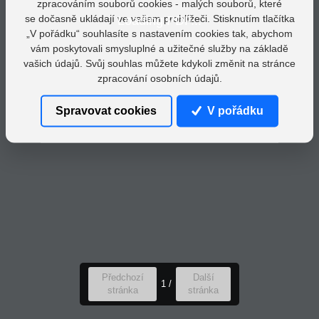
zpracováním souborů cookies - malých souborů, které
se dočasně ukládají ve vašem prohlížeči. Stisknutím tlačítka
Loading PDF...
„V pořádku“ souhlasíte s nastavením cookies tak, abychom
vám poskytovali smysluplné a užitečné služby na základě
vašich údajů. Svůj souhlas můžete kdykoli změnit na stránce
zpracování osobních údajů.
Spravovat cookies
V pořádku
Předchozí
Další
1
/
stránka
stránka