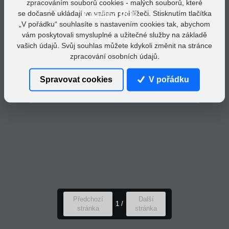
zpracováním souborů cookies - malých souborů, které
se dočasně ukládají ve vašem prohlížeči. Stisknutím tlačítka
Loading PDF...
„V pořádku“ souhlasíte s nastavením cookies tak, abychom
vám poskytovali smysluplné a užitečné služby na základě
vašich údajů. Svůj souhlas můžete kdykoli změnit na stránce
zpracování osobních údajů.
Spravovat cookies
V pořádku
Předchozí
Další
1
/
stránka
stránka