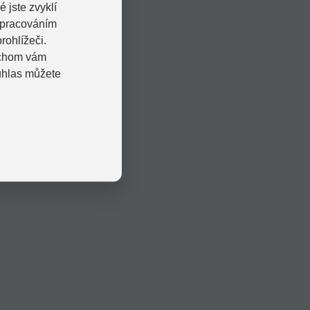
 jste zvyklí
zpracováním
rohlížeči.
bychom vám
uhlas můžete