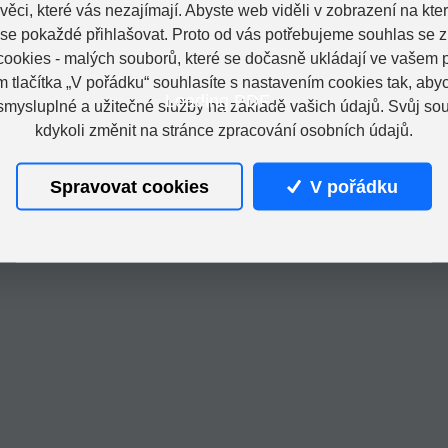
věci, které vás nezajímají. Abyste web viděli v zobrazení na které
 se pokaždé přihlašovat. Proto od vás potřebujeme souhlas se 
ookies - malých souborů, které se dočasně ukládají ve vašem p
m tlačítka „V pořádku“ souhlasíte s nastavením cookies tak, a
Loading PDF...
 smysluplné a užitečné služby na základě vašich údajů. Svůj so
kdykoli změnit na stránce zpracování osobních údajů.
Spravovat cookies
V pořádku