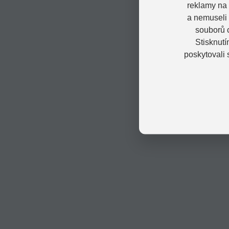
reklamy na 
a nemuseli
souborů c
Stisknutí
poskytovali