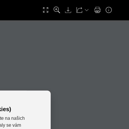
ies)
te na našich
valy se vám