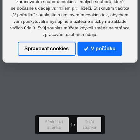
zpracováním souborů cookies - malých souborů, které
se dočasně ukládají ve vašem prohlížeči. Stisknutím tlačítka
Loading PDF...
„V pořádku“ souhlasíte s nastavením cookies tak, abychom
vám poskytovali smysluplné a užitečné služby na základě
vašich údajů. Svůj souhlas můžete kdykoli změnit na stránce
zpracování osobních údajů.
Spravovat cookies
V pořádku
Předchozí
Další
1
/
stránka
stránka