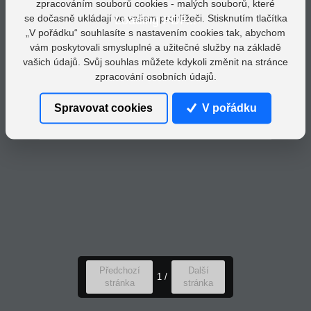
zpracováním souborů cookies - malých souborů, které
se dočasně ukládají ve vašem prohlížeči. Stisknutím tlačítka
Loading PDF...
„V pořádku“ souhlasíte s nastavením cookies tak, abychom
vám poskytovali smysluplné a užitečné služby na základě
vašich údajů. Svůj souhlas můžete kdykoli změnit na stránce
zpracování osobních údajů.
Spravovat cookies
V pořádku
Předchozí
Další
1
/
stránka
stránka