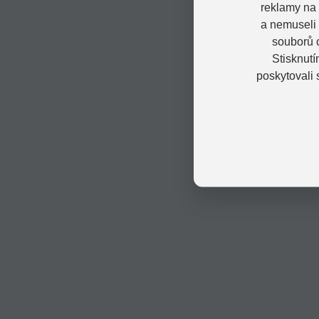
reklamy na 
a nemuseli
souborů c
Stisknutí
poskytovali