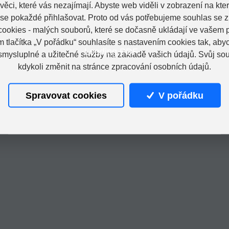
věci, které vás nezajímají. Abyste web viděli v zobrazení na které
 se pokaždé přihlašovat. Proto od vás potřebujeme souhlas se 
ookies - malých souborů, které se dočasně ukládají ve vašem p
m tlačítka „V pořádku“ souhlasíte s nastavením cookies tak, a
Loading PDF...
 smysluplné a užitečné služby na základě vašich údajů. Svůj so
kdykoli změnit na stránce zpracování osobních údajů.
Spravovat cookies
V pořádku