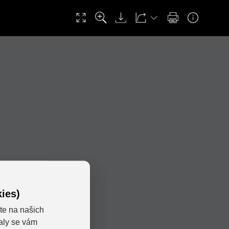
ies)
te na našich
valy se vám