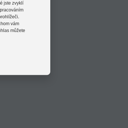
 jste zvyklí
zpracováním
rohlížeči.
bychom vám
uhlas můžete