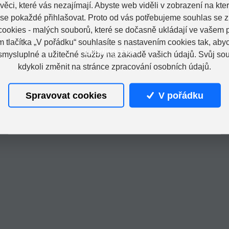
věci, které vás nezajímají. Abyste web viděli v zobrazení na které
 se pokaždé přihlašovat. Proto od vás potřebujeme souhlas se 
ookies - malých souborů, které se dočasně ukládají ve vašem p
m tlačítka „V pořádku“ souhlasíte s nastavením cookies tak, a
Loading PDF...
 smysluplné a užitečné služby na základě vašich údajů. Svůj so
kdykoli změnit na stránce zpracování osobních údajů.
Spravovat cookies
V pořádku