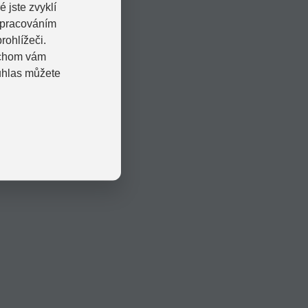
 jste zvyklí
zpracováním
rohlížeči.
bychom vám
uhlas můžete