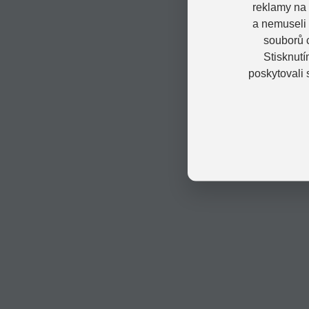
reklamy na 
a nemuseli
souborů c
Stisknutí
poskytovali