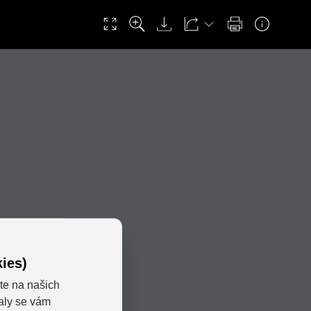
ies)
te na našich
valy se vám