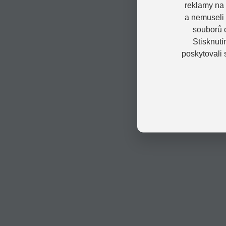
reklamy na 
a nemuseli
souborů c
Stisknutí
poskytovali