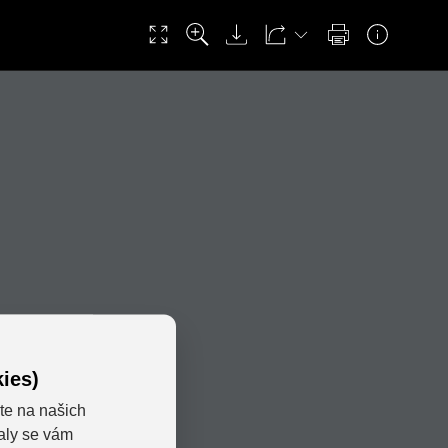
ies)
te na našich
valy se vám