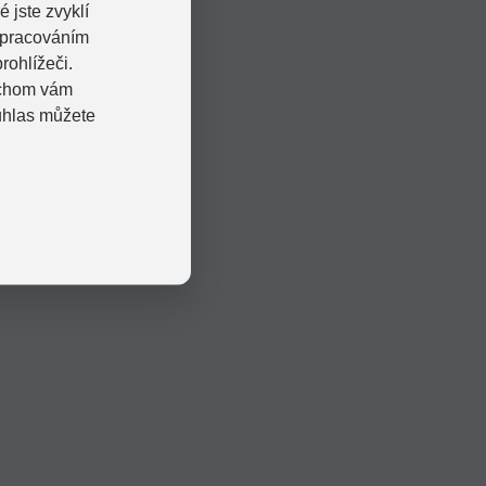
 jste zvyklí
zpracováním
rohlížeči.
bychom vám
uhlas můžete