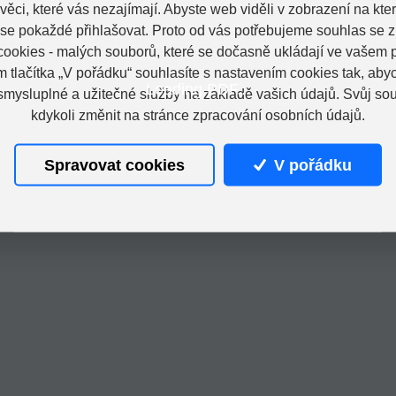
věci, které vás nezajímají. Abyste web viděli v zobrazení na které
 se pokaždé přihlašovat. Proto od vás potřebujeme souhlas se 
ookies - malých souborů, které se dočasně ukládají ve vašem p
m tlačítka „V pořádku“ souhlasíte s nastavením cookies tak, a
Loading PDF...
 smysluplné a užitečné služby na základě vašich údajů. Svůj so
kdykoli změnit na stránce zpracování osobních údajů.
Spravovat cookies
V pořádku