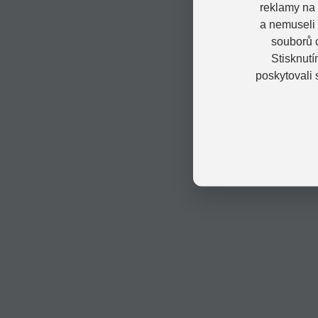
reklamy na 
a nemuseli
souborů c
Stisknutí
poskytovali