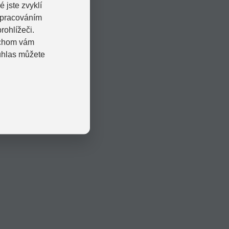
 jste zvyklí
zpracováním
rohlížeči.
bychom vám
uhlas můžete