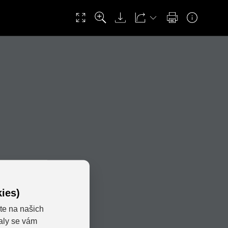
ies)
te na našich
valy se vám