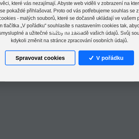
věci, které vás nezajímají. Abyste web viděli v zobrazení na které
 se pokaždé přihlašovat. Proto od vás potřebujeme souhlas se 
ookies - malých souborů, které se dočasně ukládají ve vašem p
m tlačítka „V pořádku“ souhlasíte s nastavením cookies tak, a
Loading PDF...
 smysluplné a užitečné služby na základě vašich údajů. Svůj so
kdykoli změnit na stránce zpracování osobních údajů.
Spravovat cookies
V pořádku