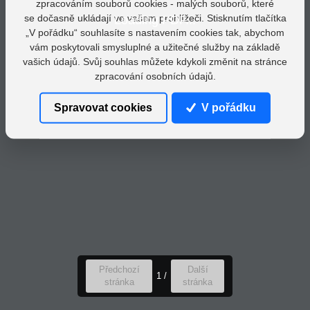
zpracováním souborů cookies - malých souborů, které
se dočasně ukládají ve vašem prohlížeči. Stisknutím tlačítka
Loading PDF...
„V pořádku“ souhlasíte s nastavením cookies tak, abychom
vám poskytovali smysluplné a užitečné služby na základě
vašich údajů. Svůj souhlas můžete kdykoli změnit na stránce
zpracování osobních údajů.
Spravovat cookies
V pořádku
Předchozí
Další
1
/
stránka
stránka