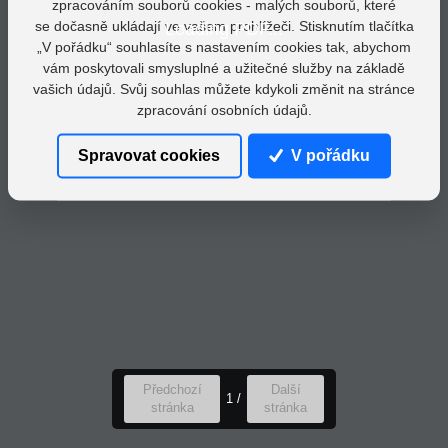
zpracováním souborů cookies - malých souborů, které
se dočasně ukládají ve vašem prohlížeči. Stisknutím tlačítka
Loading PDF...
„V pořádku“ souhlasíte s nastavením cookies tak, abychom
vám poskytovali smysluplné a užitečné služby na základě
vašich údajů. Svůj souhlas můžete kdykoli změnit na stránce
zpracování osobních údajů.
Spravovat cookies
V pořádku
Předchozí
Další
1
/
stránka
stránka