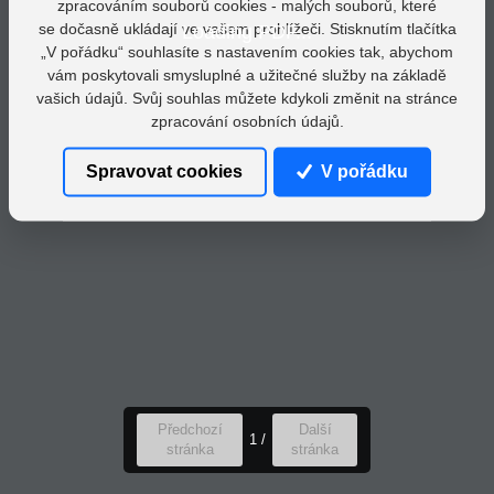
zpracováním souborů cookies - malých souborů, které
se dočasně ukládají ve vašem prohlížeči. Stisknutím tlačítka
Loading PDF...
„V pořádku“ souhlasíte s nastavením cookies tak, abychom
vám poskytovali smysluplné a užitečné služby na základě
vašich údajů. Svůj souhlas můžete kdykoli změnit na stránce
zpracování osobních údajů.
Spravovat cookies
V pořádku
Předchozí
Další
1
/
stránka
stránka