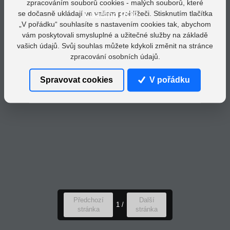
zpracováním souborů cookies - malých souborů, které
se dočasně ukládají ve vašem prohlížeči. Stisknutím tlačítka
Loading PDF...
„V pořádku“ souhlasíte s nastavením cookies tak, abychom
vám poskytovali smysluplné a užitečné služby na základě
vašich údajů. Svůj souhlas můžete kdykoli změnit na stránce
zpracování osobních údajů.
Spravovat cookies
V pořádku
Předchozí
Další
1
/
stránka
stránka