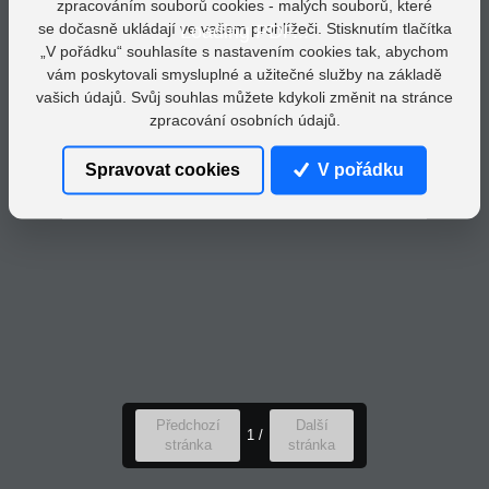
zpracováním souborů cookies - malých souborů, které
se dočasně ukládají ve vašem prohlížeči. Stisknutím tlačítka
Loading PDF...
„V pořádku“ souhlasíte s nastavením cookies tak, abychom
vám poskytovali smysluplné a užitečné služby na základě
vašich údajů. Svůj souhlas můžete kdykoli změnit na stránce
zpracování osobních údajů.
Spravovat cookies
V pořádku
Předchozí
Další
1
/
stránka
stránka