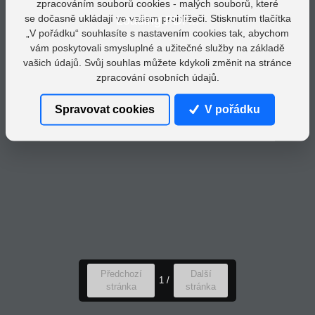
zpracováním souborů cookies - malých souborů, které
se dočasně ukládají ve vašem prohlížeči. Stisknutím tlačítka
Loading PDF...
„V pořádku“ souhlasíte s nastavením cookies tak, abychom
vám poskytovali smysluplné a užitečné služby na základě
vašich údajů. Svůj souhlas můžete kdykoli změnit na stránce
zpracování osobních údajů.
Spravovat cookies
V pořádku
Předchozí
Další
1
/
stránka
stránka