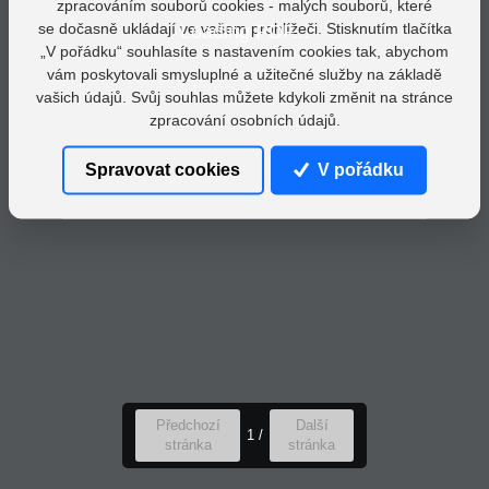
zpracováním souborů cookies - malých souborů, které
se dočasně ukládají ve vašem prohlížeči. Stisknutím tlačítka
Loading PDF...
„V pořádku“ souhlasíte s nastavením cookies tak, abychom
vám poskytovali smysluplné a užitečné služby na základě
vašich údajů. Svůj souhlas můžete kdykoli změnit na stránce
zpracování osobních údajů.
Spravovat cookies
V pořádku
Předchozí
Další
1
/
stránka
stránka