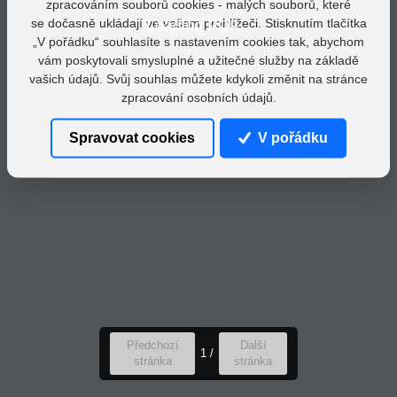
zpracováním souborů cookies - malých souborů, které
se dočasně ukládají ve vašem prohlížeči. Stisknutím tlačítka
Loading PDF...
„V pořádku“ souhlasíte s nastavením cookies tak, abychom
vám poskytovali smysluplné a užitečné služby na základě
vašich údajů. Svůj souhlas můžete kdykoli změnit na stránce
zpracování osobních údajů.
Spravovat cookies
V pořádku
Předchozí
Další
1
/
stránka
stránka